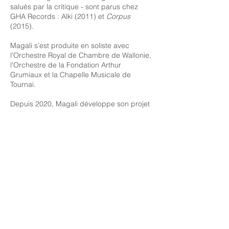
salués par la critique - sont parus chez
GHA Records : Alki (2011) et
Corpus
(2015).
Magali s’est produite en soliste avec
l’Orchestre Royal de Chambre de Wallonie,
l'Orchestre de la Fondation Arthur
Grumiaux et la Chapelle Musicale de
Tournai.
Depuis 2020, Magali développe son projet
solo dans un répertoire moderne et
contemporain et collabore avec plusieurs
compositeurs.
En 2024, Magali intègre un nouveau projet
en trio "Kiki à Paris" ou comment la mélodie
française est devenue chanson française
(guitare, violon, chant).
Kiki à Paris
(2024)
paraît chez le Label Cypres.
Pédagogue appréciée, Magali a enseigné
aux académies de musique de Waterloo et