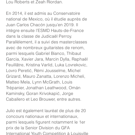
Lou Roberts et Zeah Riordan.
En 2014, il est admis au Conservatoire
national de Mexico, où il étudie auprès de
Juan Carlos Chacón jusqu’en 2019. Il
intègre ensuite l’ESMD Hauts-de-France
dans la classe de Judicaël Perroy.
Parallèlement, il a suivi des masterclasses
avec de nombreux guitaristes de renom,
parmi lesquels Gabriel Bianco, Thibaut
Garcia, Xavier Jara, Marcin Dylla, Raphaël
Feuillâtre, Kristina Varlid, Luka Lovrekovic,
Lovro Peretić, Rémi Jousselme, Michel
Grizard, Mauro Zanatta, Lorenzo Micheli,
Matteo Mela, Lynn McGrath, Louis
Trépanier, Jonathan Leathwood, Omán
Kaminsky, Goran Krivokapić, Jorge
Caballero et Leo Brouwer, entre autres.
Julio est également lauréat de plus de 20
concours nationaux et internationaux,
parmi lesquels figurent notamment le 1er
prix de la Senior Division du GFA
International Youth Competition à Louisville