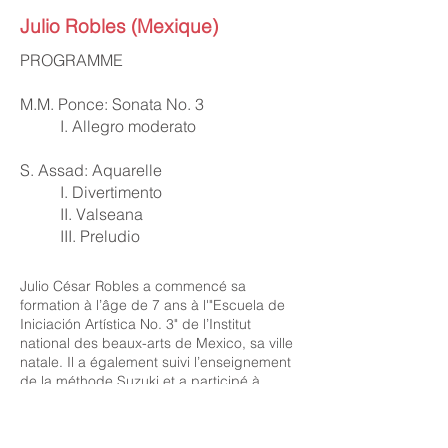
Julio Robles (Mexique)
PROGRAMME
M.M. Ponce: Sonata No. 3
I. Allegro moderato
S. Assad: Aquarelle
I. Divertimento
II. Valseana
III. Preludio
Julio César Robles a commencé sa
formation à l’âge de 7 ans à l'"Escuela de
Iniciación Artística No. 3" de l’Institut
national des beaux-arts de Mexico, sa ville
natale. Il a également suivi l’enseignement
de la méthode Suzuki et a participé à
plusieurs académies organisées par
l’Institut Suzuki, où il a étudié avec Mary
Lou Roberts et Zeah Riordan.