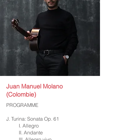
Juan Manuel Molano
(Colombie)
PROGRAMME
J. Turina: Sonata Op. 61
I. Allegro
II. Andante
III. Allegro vivo