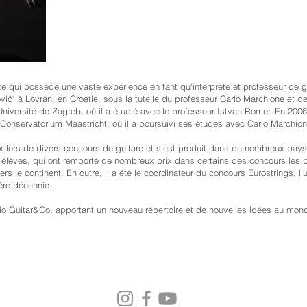
te qui possède une vaste expérience en tant qu'interprète et professeur de 
ć" à Lovran, en Croatie, sous la tutelle du professeur Carlo Marchione et de 
versité de Zagreb, où il a étudié avec le professeur Istvan Romer. En 2006, i
Conservatorium Maastricht, où il a poursuivi ses études avec Carlo Marchion
prix lors de divers concours de guitare et s'est produit dans de nombreux pay
lèves, qui ont remporté de nombreux prix dans certains des concours les pl
s le continent. En outre, il a été le coordinateur du concours Eurostrings, l'
ère décennie.
rio Guitar&Co, apportant un nouveau répertoire et de nouvelles idées au mo
PRESS
rg