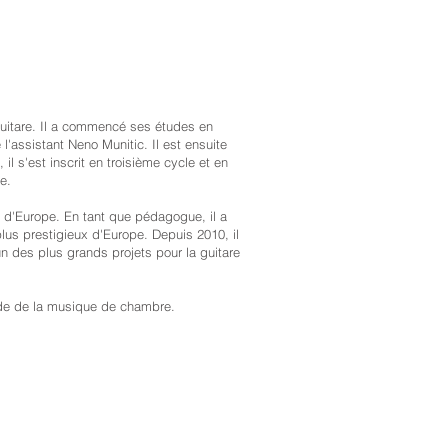
guitare. Il a commencé ses études en
l'assistant Neno Munitic. Il est ensuite
l s'est inscrit en troisième cycle et en
e.
s d'Europe. En tant que pédagogue, il a
us prestigieux d'Europe. Depuis 2010, il
un des plus grands projets pour la guitare
nde de la musique de chambre.
E & ARCHIVE
PARTNERS
A PROPOS